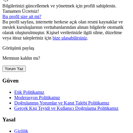
Bilgilerinizi güncellemek ve yönetmek için profili sahiplenin.
Tamamen Ücretsiz!
Bu profil size ait mi?
Bu profil sayfası, internette herkese açık olan resmi kaynaklar ve
meslek kuruluşlarının veritabanlarından alınan bilgilerle otomatik
olarak oluşturulmuştur. Kişisel verilerinizle ilgili silme, düzeltme
veya itiraz talepleriniz için
bize ulaşabilirsiniz
.
Görüşünü paylaş
Memnun kaldın mı?
Yorum Yaz
Güven
Etik Politikamız
Moderasyon Politikamız
Doğrulanmış Yorumlar ve Kanıt Talebi Politikamız
Gerçek Kişi Teyidi ve Kullanıcı Doğrulama Politikamız
Yasal
Gizlilik