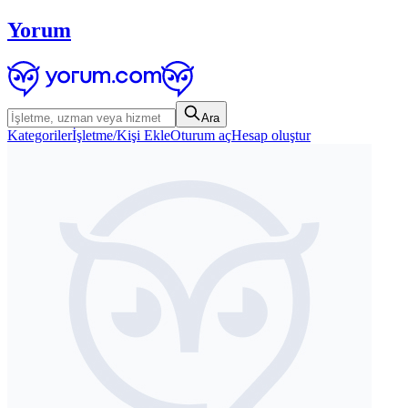
Yorum
Ara
Kategoriler
İşletme/Kişi Ekle
Oturum aç
Hesap oluştur