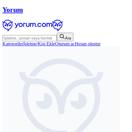
Yorum
Ara
Kategoriler
İşletme/Kişi Ekle
Oturum aç
Hesap oluştur