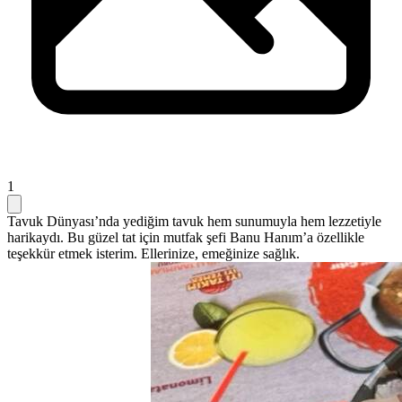
1
Tavuk Dünyası’nda yediğim tavuk hem sunumuyla hem lezzetiyle
harikaydı. Bu güzel tat için mutfak şefi Banu Hanım’a özellikle
teşekkür etmek isterim. Ellerinize, emeğinize sağlık.