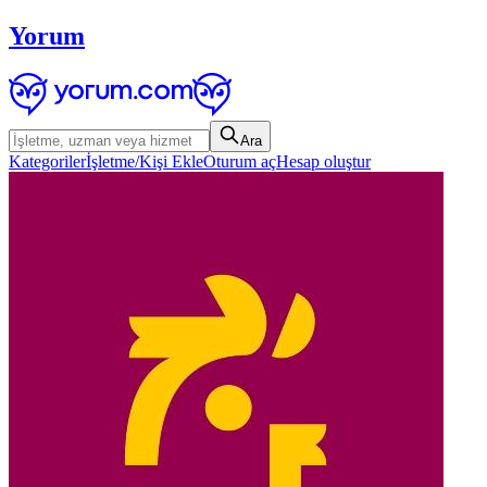
Yorum
Ara
Kategoriler
İşletme/Kişi Ekle
Oturum aç
Hesap oluştur