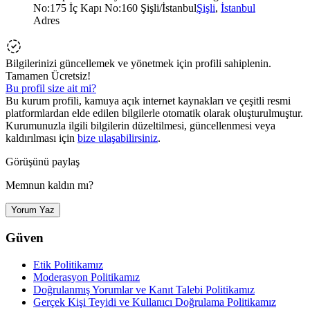
No:175 İç Kapı No:160 Şişli/İstanbul
Şişli
,
İstanbul
Adres
Bilgilerinizi güncellemek ve yönetmek için profili sahiplenin.
Tamamen Ücretsiz!
Bu profil size ait mi?
Bu kurum profili, kamuya açık internet kaynakları ve çeşitli resmi
platformlardan elde edilen bilgilerle otomatik olarak oluşturulmuştur.
Kurumunuzla ilgili bilgilerin düzeltilmesi, güncellenmesi veya
kaldırılması için
bize ulaşabilirsiniz
.
Görüşünü paylaş
Memnun kaldın mı?
Yorum Yaz
Güven
Etik Politikamız
Moderasyon Politikamız
Doğrulanmış Yorumlar ve Kanıt Talebi Politikamız
Gerçek Kişi Teyidi ve Kullanıcı Doğrulama Politikamız