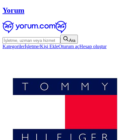
Yorum
Ara
Kategoriler
İşletme/Kişi Ekle
Oturum aç
Hesap oluştur