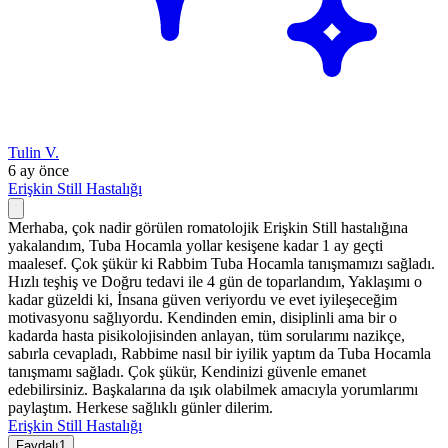
Tulin V.
6 ay önce
Erişkin Still Hastalığı
Merhaba, çok nadir görülen romatolojik Erişkin Still hastalığına
yakalandım, Tuba Hocamla yollar kesişene kadar 1 ay geçti
maalesef. Çok şükür ki Rabbim Tuba Hocamla tanışmamızı sağladı.
Hızlı teşhiş ve Doğru tedavi ile 4 gün de toparlandım, Yaklaşımı o
kadar güzeldi ki, İnsana güven veriyordu ve evet iyileşeceğim
motivasyonu sağlıyordu. Kendinden emin, disiplinli ama bir o
kadarda hasta pisikolojisinden anlayan, tüm sorularımı nazikçe,
sabırla cevapladı, Rabbime nasıl bir iyilik yaptım da Tuba Hocamla
tanışmamı sağladı. Çok şükür, Kendinizi güvenle emanet
edebilirsiniz. Başkalarına da ışık olabilmek amacıyla yorumlarımı
paylaştım. Herkese sağlıklı günler dilerim.
Erişkin Still Hastalığı
Faydalı
1