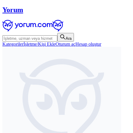
Yorum
Ara
Kategoriler
İşletme/Kişi Ekle
Oturum aç
Hesap oluştur