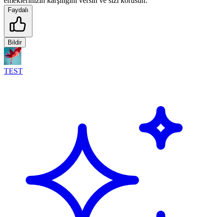
emeklerinizin karşılığını versin ve sizi korusun.
Faydalı
Bildir
TEST