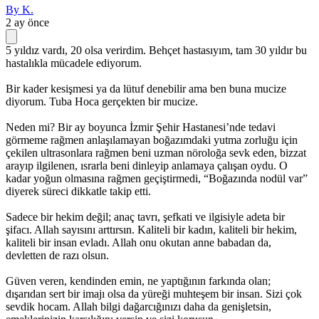
By K.
2 ay önce
5 yıldız vardı, 20 olsa verirdim. Behçet hastasıyım, tam 30 yıldır bu
hastalıkla mücadele ediyorum.
Bir kader kesişmesi ya da lütuf denebilir ama ben buna mucize
diyorum. Tuba Hoca gerçekten bir mucize.
Neden mi? Bir ay boyunca İzmir Şehir Hastanesi’nde tedavi
görmeme rağmen anlaşılamayan boğazımdaki yutma zorluğu için
çekilen ultrasonlara rağmen beni uzman nöroloğa sevk eden, bizzat
arayıp ilgilenen, ısrarla beni dinleyip anlamaya çalışan oydu. O
kadar yoğun olmasına rağmen geçiştirmedi, “Boğazında nodül var”
diyerek süreci dikkatle takip etti.
Sadece bir hekim değil; anaç tavrı, şefkati ve ilgisiyle adeta bir
şifacı. Allah sayısını arttırsın. Kaliteli bir kadın, kaliteli bir hekim,
kaliteli bir insan evladı. Allah onu okutan anne babadan da,
devletten de razı olsun.
Güven veren, kendinden emin, ne yaptığının farkında olan;
dışarıdan sert bir imajı olsa da yüreği muhteşem bir insan. Sizi çok
sevdik hocam. Allah bilgi dağarcığınızı daha da genişletsin,