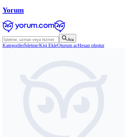
Yorum
Ara
Kategoriler
İşletme/Kişi Ekle
Oturum aç
Hesap oluştur