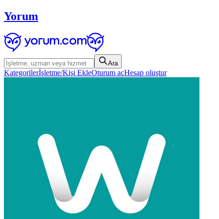
Yorum
Ara
Kategoriler
İşletme/Kişi Ekle
Oturum aç
Hesap oluştur