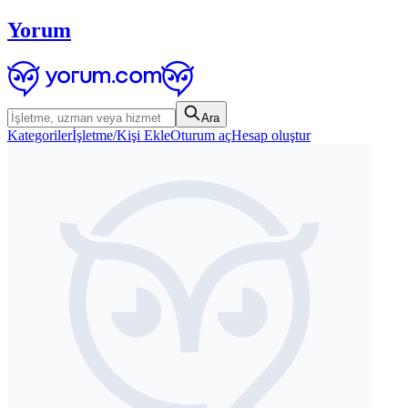
Yorum
Ara
Kategoriler
İşletme/Kişi Ekle
Oturum aç
Hesap oluştur