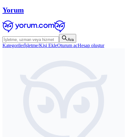
Yorum
Ara
Kategoriler
İşletme/Kişi Ekle
Oturum aç
Hesap oluştur