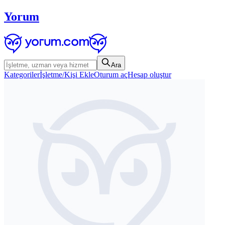
Yorum
Ara
Kategoriler
İşletme/Kişi Ekle
Oturum aç
Hesap oluştur