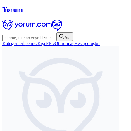
Yorum
Ara
Kategoriler
İşletme/Kişi Ekle
Oturum aç
Hesap oluştur