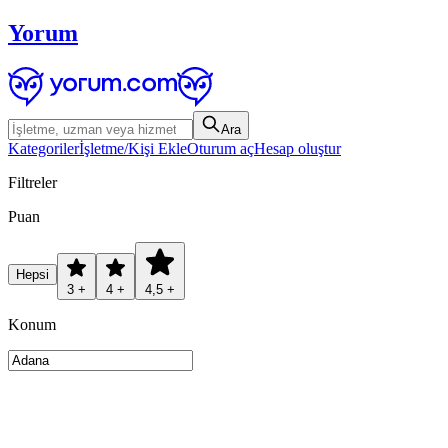
Yorum
Ara
Kategoriler
İşletme/Kişi Ekle
Oturum aç
Hesap oluştur
Filtreler
Puan
Hepsi
3 +
4 +
4,5 +
Konum