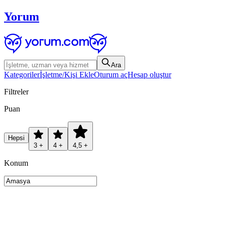
Yorum
Ara
Kategoriler
İşletme/Kişi Ekle
Oturum aç
Hesap oluştur
Filtreler
Puan
Hepsi
3 +
4 +
4,5 +
Konum