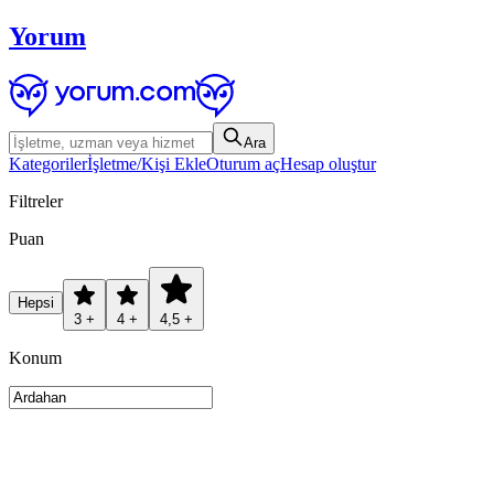
Yorum
Ara
Kategoriler
İşletme/Kişi Ekle
Oturum aç
Hesap oluştur
Filtreler
Puan
Hepsi
3 +
4 +
4,5 +
Konum