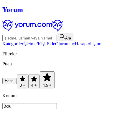
Yorum
Ara
Kategoriler
İşletme/Kişi Ekle
Oturum aç
Hesap oluştur
Filtreler
Puan
Hepsi
3 +
4 +
4,5 +
Konum