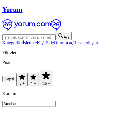
Yorum
Ara
Kategoriler
İşletme/Kişi Ekle
Oturum aç
Hesap oluştur
Filtreler
Puan
Hepsi
3 +
4 +
4,5 +
Konum