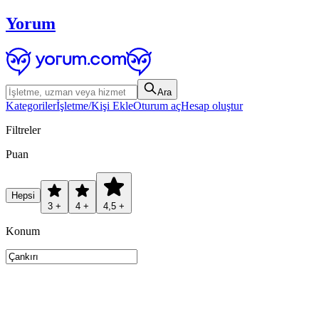
Yorum
Ara
Kategoriler
İşletme/Kişi Ekle
Oturum aç
Hesap oluştur
Filtreler
Puan
Hepsi
3 +
4 +
4,5 +
Konum