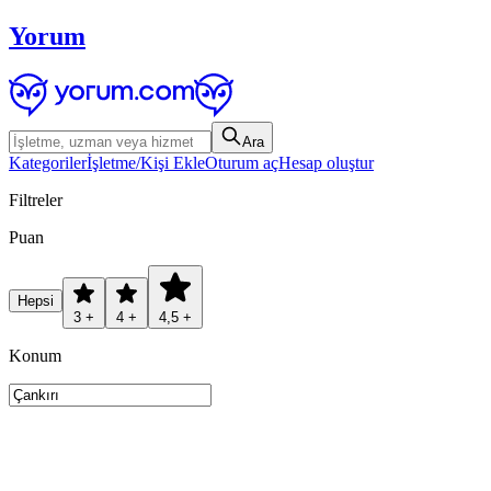
Yorum
Ara
Kategoriler
İşletme/Kişi Ekle
Oturum aç
Hesap oluştur
Filtreler
Puan
Hepsi
3 +
4 +
4,5 +
Konum