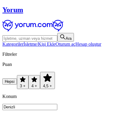
Yorum
Ara
Kategoriler
İşletme/Kişi Ekle
Oturum aç
Hesap oluştur
Filtreler
Puan
Hepsi
3 +
4 +
4,5 +
Konum