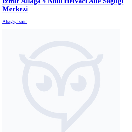
İzmir Aliağa 4 Nolu Helvacı Aile Sağlığı
Merkezi
Aliağa, İzmir