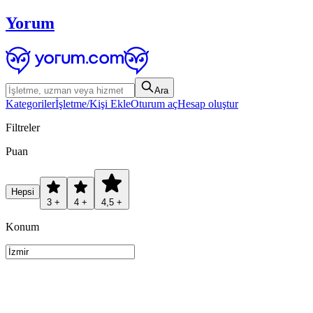
Yorum
Ara
Kategoriler
İşletme/Kişi Ekle
Oturum aç
Hesap oluştur
Filtreler
Puan
Hepsi
3 +
4 +
4,5 +
Konum