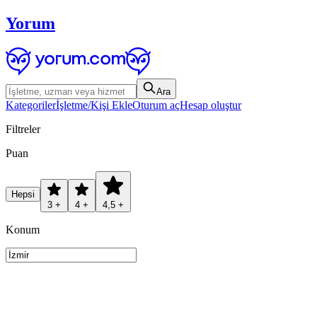
Yorum
Ara
Kategoriler
İşletme/Kişi Ekle
Oturum aç
Hesap oluştur
Filtreler
Puan
Hepsi
3 +
4 +
4,5 +
Konum