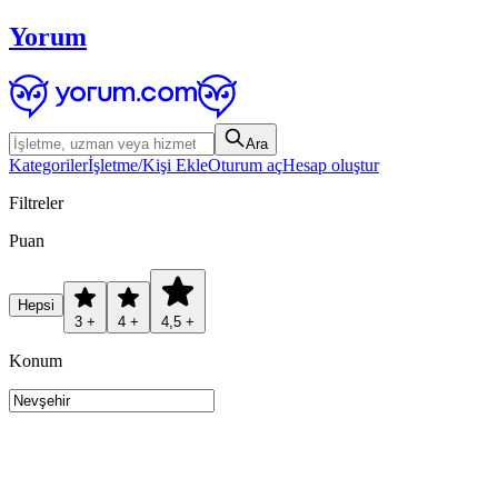
Yorum
Ara
Kategoriler
İşletme/Kişi Ekle
Oturum aç
Hesap oluştur
Filtreler
Puan
Hepsi
3 +
4 +
4,5 +
Konum