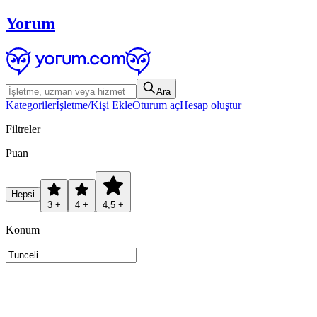
Yorum
Ara
Kategoriler
İşletme/Kişi Ekle
Oturum aç
Hesap oluştur
Filtreler
Puan
Hepsi
3 +
4 +
4,5 +
Konum