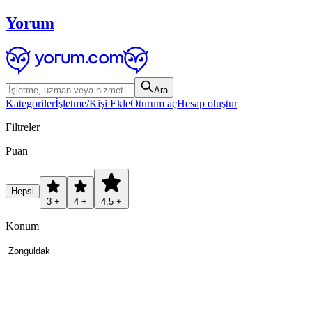
Yorum
Ara
Kategoriler
İşletme/Kişi Ekle
Oturum aç
Hesap oluştur
Filtreler
Puan
Hepsi
3 +
4 +
4,5 +
Konum