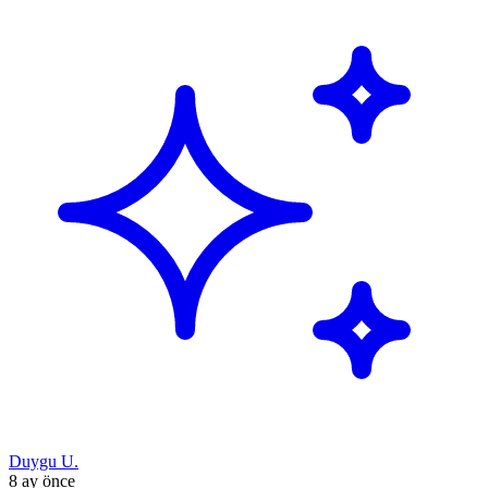
Duygu U.
8 ay önce