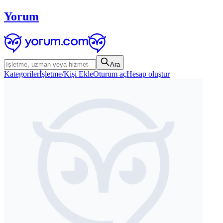
Yorum
Ara
Kategoriler
İşletme/Kişi Ekle
Oturum aç
Hesap oluştur