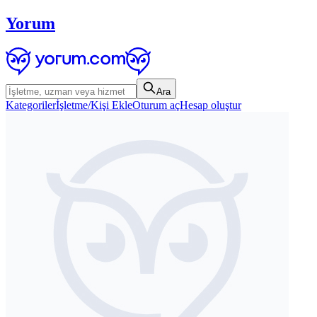
Yorum
Ara
Kategoriler
İşletme/Kişi Ekle
Oturum aç
Hesap oluştur