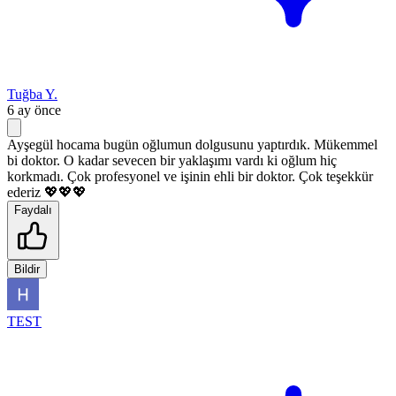
Tuğba Y.
6 ay önce
Ayşegül hocama bugün oğlumun dolgusunu yaptırdık. Mükemmel
bi doktor. O kadar sevecen bir yaklaşımı vardı ki oğlum hiç
korkmadı. Çok profesyonel ve işinin ehli bir doktor. Çok teşekkür
ederiz 💖💖💖
Faydalı
Bildir
TEST