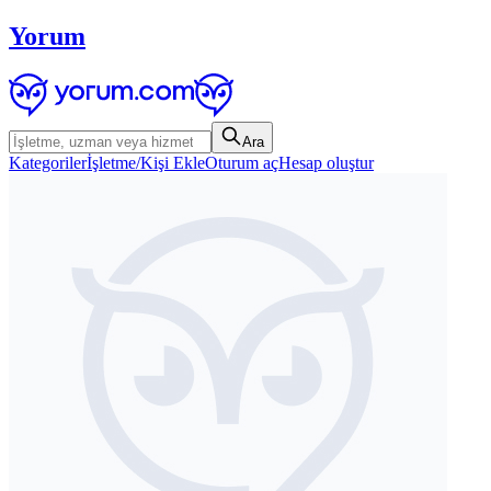
Yorum
Ara
Kategoriler
İşletme/Kişi Ekle
Oturum aç
Hesap oluştur