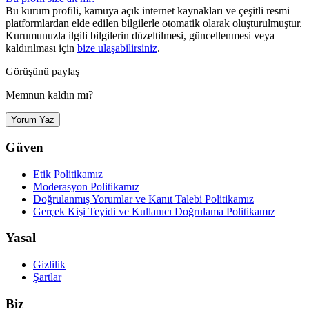
Bu kurum profili, kamuya açık internet kaynakları ve çeşitli resmi
platformlardan elde edilen bilgilerle otomatik olarak oluşturulmuştur.
Kurumunuzla ilgili bilgilerin düzeltilmesi, güncellenmesi veya
kaldırılması için
bize ulaşabilirsiniz
.
Görüşünü paylaş
Memnun kaldın mı?
Yorum Yaz
Güven
Etik Politikamız
Moderasyon Politikamız
Doğrulanmış Yorumlar ve Kanıt Talebi Politikamız
Gerçek Kişi Teyidi ve Kullanıcı Doğrulama Politikamız
Yasal
Gizlilik
Şartlar
Biz