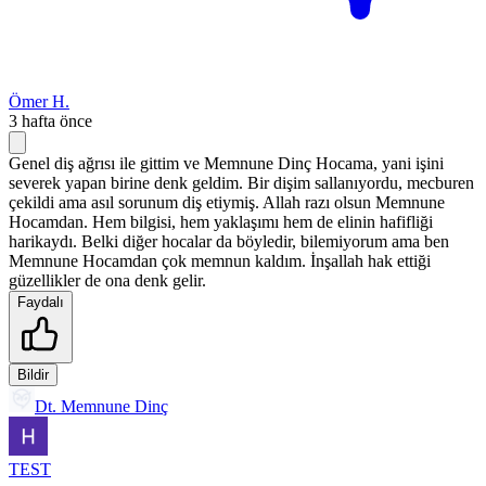
Ömer H.
3 hafta önce
Genel diş ağrısı ile gittim ve Memnune Dinç Hocama, yani işini
severek yapan birine denk geldim. Bir dişim sallanıyordu, mecburen
çekildi ama asıl sorunum diş etiymiş. Allah razı olsun Memnune
Hocamdan. Hem bilgisi, hem yaklaşımı hem de elinin hafifliği
harikaydı. Belki diğer hocalar da böyledir, bilemiyorum ama ben
Memnune Hocamdan çok memnun kaldım. İnşallah hak ettiği
güzellikler de ona denk gelir.
Faydalı
Bildir
Dt. Memnune Dinç
TEST