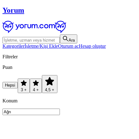
Yorum
Ara
Kategoriler
İşletme/Kişi Ekle
Oturum aç
Hesap oluştur
Filtreler
Puan
Hepsi
3 +
4 +
4,5 +
Konum