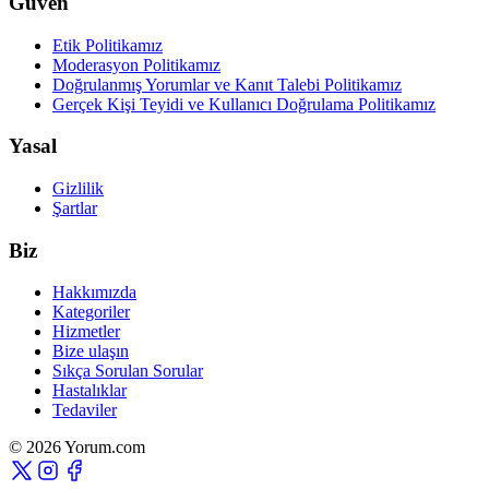
Güven
Etik Politikamız
Moderasyon Politikamız
Doğrulanmış Yorumlar ve Kanıt Talebi Politikamız
Gerçek Kişi Teyidi ve Kullanıcı Doğrulama Politikamız
Yasal
Gizlilik
Şartlar
Biz
Hakkımızda
Kategoriler
Hizmetler
Bize ulaşın
Sıkça Sorulan Sorular
Hastalıklar
Tedaviler
© 2026 Yorum.com