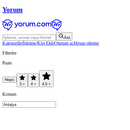
Yorum
Ara
Kategoriler
İşletme/Kişi Ekle
Oturum aç
Hesap oluştur
Filtreler
Puan
Hepsi
3 +
4 +
4,5 +
Konum