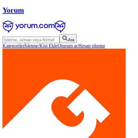
Yorum
Ara
Kategoriler
İşletme/Kişi Ekle
Oturum aç
Hesap oluştur