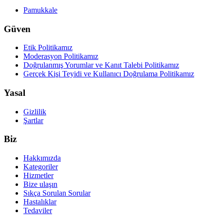
Pamukkale
Güven
Etik Politikamız
Moderasyon Politikamız
Doğrulanmış Yorumlar ve Kanıt Talebi Politikamız
Gerçek Kişi Teyidi ve Kullanıcı Doğrulama Politikamız
Yasal
Gizlilik
Şartlar
Biz
Hakkımızda
Kategoriler
Hizmetler
Bize ulaşın
Sıkça Sorulan Sorular
Hastalıklar
Tedaviler