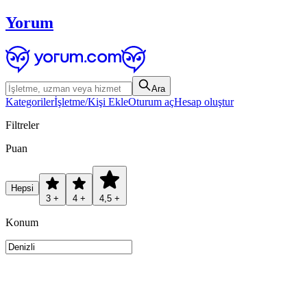
Yorum
Ara
Kategoriler
İşletme/Kişi Ekle
Oturum aç
Hesap oluştur
Filtreler
Puan
Hepsi
3 +
4 +
4,5 +
Konum