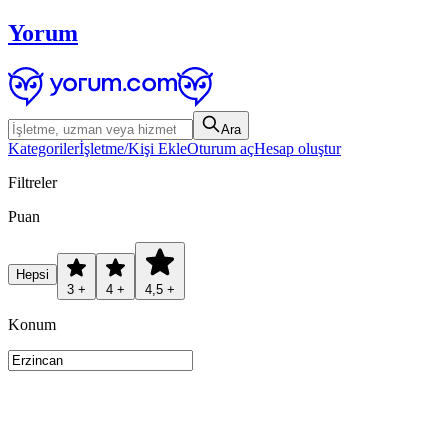
Yorum
Ara
Kategoriler
İşletme/Kişi Ekle
Oturum aç
Hesap oluştur
Filtreler
Puan
Hepsi
3 +
4 +
4,5 +
Konum