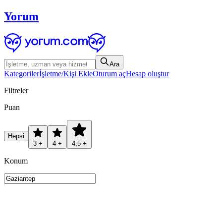
Yorum
Ara
Kategoriler
İşletme/Kişi Ekle
Oturum aç
Hesap oluştur
Filtreler
Puan
Hepsi
3 +
4 +
4,5 +
Konum