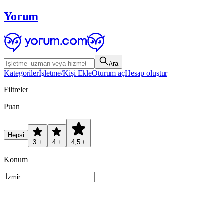
Yorum
Ara
Kategoriler
İşletme/Kişi Ekle
Oturum aç
Hesap oluştur
Filtreler
Puan
Hepsi
3 +
4 +
4,5 +
Konum