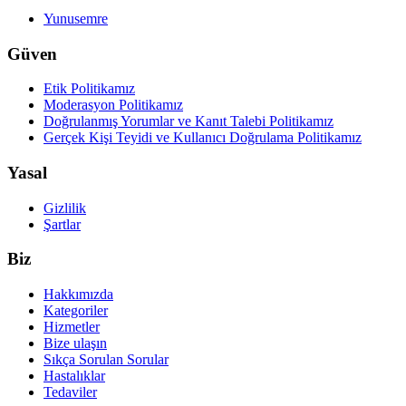
Yunusemre
Güven
Etik Politikamız
Moderasyon Politikamız
Doğrulanmış Yorumlar ve Kanıt Talebi Politikamız
Gerçek Kişi Teyidi ve Kullanıcı Doğrulama Politikamız
Yasal
Gizlilik
Şartlar
Biz
Hakkımızda
Kategoriler
Hizmetler
Bize ulaşın
Sıkça Sorulan Sorular
Hastalıklar
Tedaviler