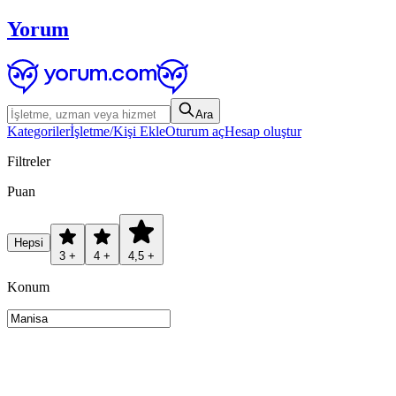
Yorum
Ara
Kategoriler
İşletme/Kişi Ekle
Oturum aç
Hesap oluştur
Filtreler
Puan
Hepsi
3 +
4 +
4,5 +
Konum