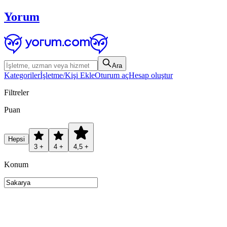
Yorum
Ara
Kategoriler
İşletme/Kişi Ekle
Oturum aç
Hesap oluştur
Filtreler
Puan
Hepsi
3 +
4 +
4,5 +
Konum