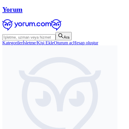
Yorum
Ara
Kategoriler
İşletme/Kişi Ekle
Oturum aç
Hesap oluştur