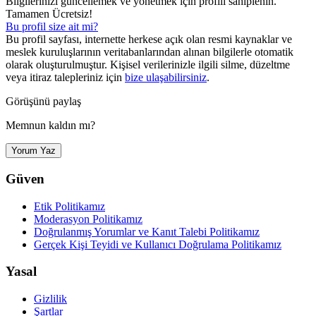
Bilgilerinizi güncellemek ve yönetmek için profili sahiplenin.
Tamamen Ücretsiz!
Bu profil size ait mi?
Bu profil sayfası, internette herkese açık olan resmi kaynaklar ve
meslek kuruluşlarının veritabanlarından alınan bilgilerle otomatik
olarak oluşturulmuştur. Kişisel verilerinizle ilgili silme, düzeltme
veya itiraz talepleriniz için
bize ulaşabilirsiniz
.
Görüşünü paylaş
Memnun kaldın mı?
Yorum Yaz
Güven
Etik Politikamız
Moderasyon Politikamız
Doğrulanmış Yorumlar ve Kanıt Talebi Politikamız
Gerçek Kişi Teyidi ve Kullanıcı Doğrulama Politikamız
Yasal
Gizlilik
Şartlar