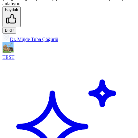
anlatıyor.
Faydalı
Bildir
Dr. Müjde Tuba Çöğürlü
TEST