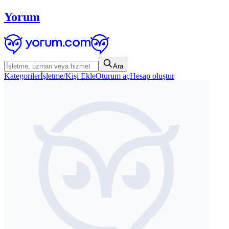
Yorum
Ara
Kategoriler
İşletme/Kişi Ekle
Oturum aç
Hesap oluştur