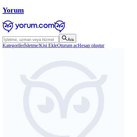
Yorum
Ara
Kategoriler
İşletme/Kişi Ekle
Oturum aç
Hesap oluştur