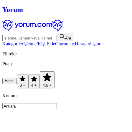
Yorum
Ara
Kategoriler
İşletme/Kişi Ekle
Oturum aç
Hesap oluştur
Filtreler
Puan
Hepsi
3 +
4 +
4,5 +
Konum