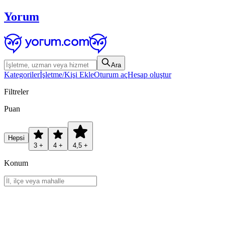
Yorum
Ara
Kategoriler
İşletme/Kişi Ekle
Oturum aç
Hesap oluştur
Filtreler
Puan
Hepsi
3 +
4 +
4,5 +
Konum