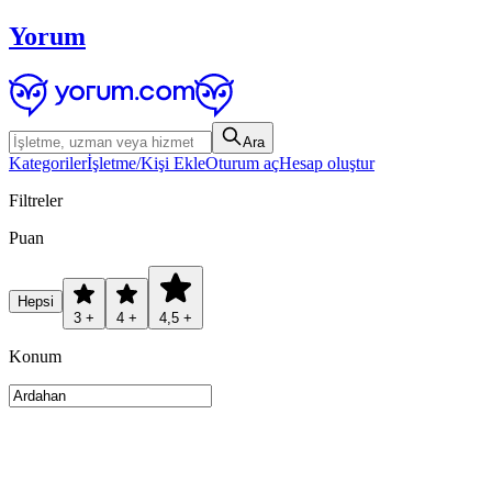
Yorum
Ara
Kategoriler
İşletme/Kişi Ekle
Oturum aç
Hesap oluştur
Filtreler
Puan
Hepsi
3 +
4 +
4,5 +
Konum