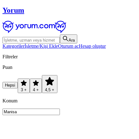
Yorum
Ara
Kategoriler
İşletme/Kişi Ekle
Oturum aç
Hesap oluştur
Filtreler
Puan
Hepsi
3 +
4 +
4,5 +
Konum