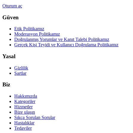
Oturum aç
Güven
Etik Politikamız
Moderasyon Politikamız
Doğrulanmış Yorumlar ve Kanıt Talebi Politikamız
Gerçek Kişi Teyidi ve Kullanıcı Doğrulama Politikamız
Yasal
Gizlilik
Şartlar
Biz
Hakkımızda
Kategoriler
Hizmetler
Bize ulaşın
Sıkça Sorulan Sorular
Hastalıklar
Tedaviler