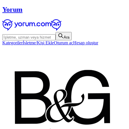
Yorum
Ara
Kategoriler
İşletme/Kişi Ekle
Oturum aç
Hesap oluştur