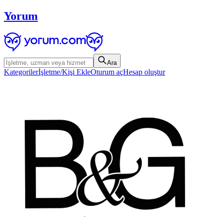
Yorum
Ara
Kategoriler
İşletme/Kişi Ekle
Oturum aç
Hesap oluştur