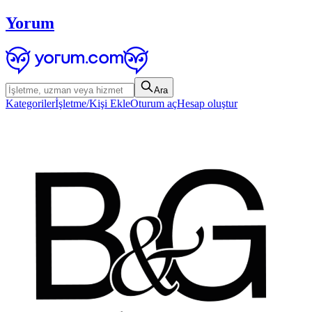
Yorum
Ara
Kategoriler
İşletme/Kişi Ekle
Oturum aç
Hesap oluştur