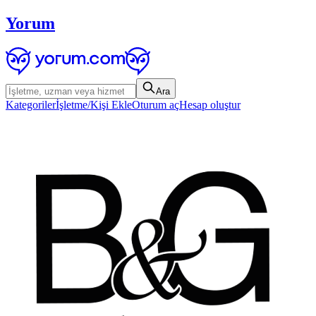
Yorum
Ara
Kategoriler
İşletme/Kişi Ekle
Oturum aç
Hesap oluştur