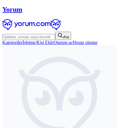
Yorum
Ara
Kategoriler
İşletme/Kişi Ekle
Oturum aç
Hesap oluştur