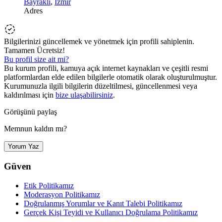
Bayraklı
,
İzmir
Adres
Bilgilerinizi güncellemek ve yönetmek için profili sahiplenin.
Tamamen Ücretsiz!
Bu profil size ait mi?
Bu kurum profili, kamuya açık internet kaynakları ve çeşitli resmi
platformlardan elde edilen bilgilerle otomatik olarak oluşturulmuştur.
Kurumunuzla ilgili bilgilerin düzeltilmesi, güncellenmesi veya
kaldırılması için
bize ulaşabilirsiniz
.
Görüşünü paylaş
Memnun kaldın mı?
Yorum Yaz
Güven
Etik Politikamız
Moderasyon Politikamız
Doğrulanmış Yorumlar ve Kanıt Talebi Politikamız
Gerçek Kişi Teyidi ve Kullanıcı Doğrulama Politikamız