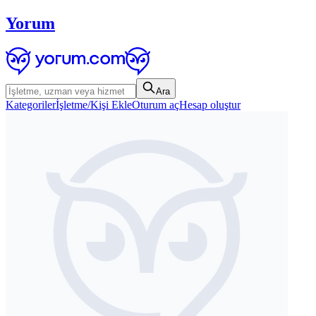
Yorum
Ara
Kategoriler
İşletme/Kişi Ekle
Oturum aç
Hesap oluştur