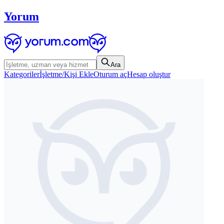
Yorum
Ara
Kategoriler
İşletme/Kişi Ekle
Oturum aç
Hesap oluştur